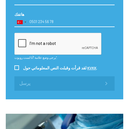
هاتفك
يرجى وضع علامة "أنا لست روبوت".
.
KVKK
لقد قرأت وقبلت النص المعلوماتي حول
يرسل