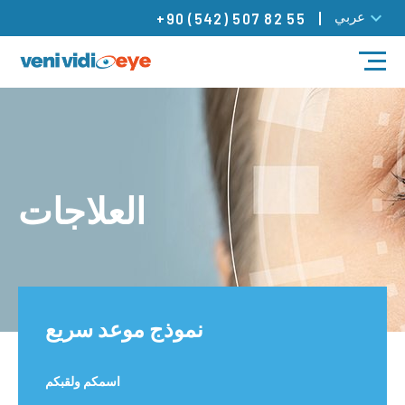
عربي
+90 (542) 507 82 55
مدونة
العلاجات
أطباؤنا
العلاجات
مراكزنا
تواصل
نموذج موعد سريع
اسمكم ولقبكم