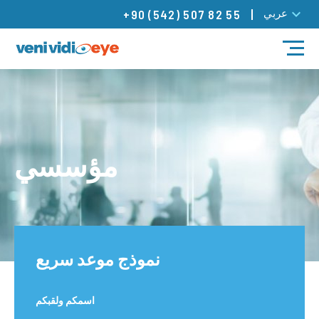
عربي
+90 (542) 507 82 55
مدونة
العلاجات
أطباؤنا
مؤسسي
مراكزنا
تواصل
نموذج موعد سريع
اسمكم ولقبكم