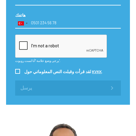
هاتفك
يرجى وضع علامة "أنا لست روبوت".
.
KVKK
لقد قرأت وقبلت النص المعلوماتي حول
يرسل