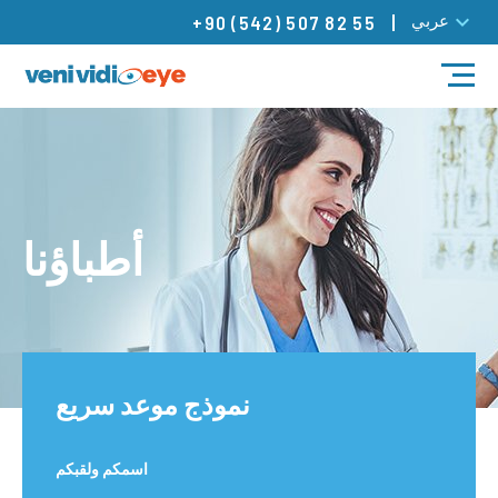
عربي
+90 (542) 507 82 55
مدونة
العلاجات
أطباؤنا
أطباؤنا
مراكزنا
تواصل
نموذج موعد سريع
اسمكم ولقبكم