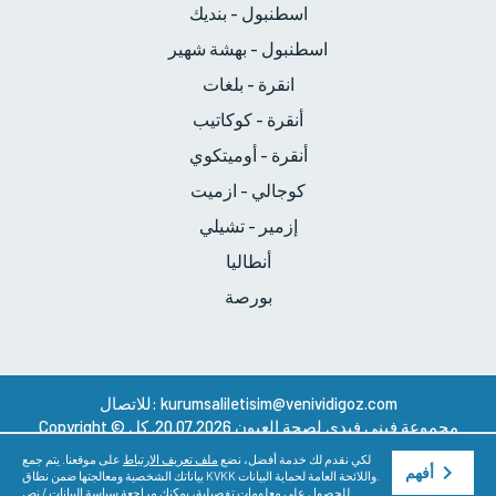
اسطنبول - بنديك
اسطنبول - بهشة شهير
انقرة - بلغات
أنقرة - كوكاتيب
أنقرة - أوميتكوي
كوجالي - ازميت
إزمير - تشيلي
أنطاليا
بورصة
kurumsaliletisim@venividigoz.com
للاتصال:
مجموعة فيني فيدي لصحة العيون
20.07.2026. كل
Copyright ©
الحقوق محفوظة.
لكي نقدم لك خدمة أفضل، نضع
ملف تعريف الارتباط
على موقعنا. يتم جمع
أفهم
بياناتك الشخصية ومعالجتها ضمن نطاق KVKK واللائحة العامة لحماية البيانات.
للحصول على معلومات تفصيلية، يمكنك مراجعة
سياسة البيانات / نص