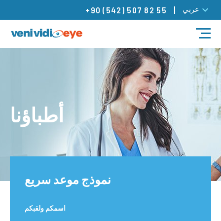
عربي
+90 (542) 507 82 55
مدونة
العلاجات
أطباؤنا
أطباؤنا
مراكزنا
تواصل
نموذج موعد سريع
اسمكم ولقبكم