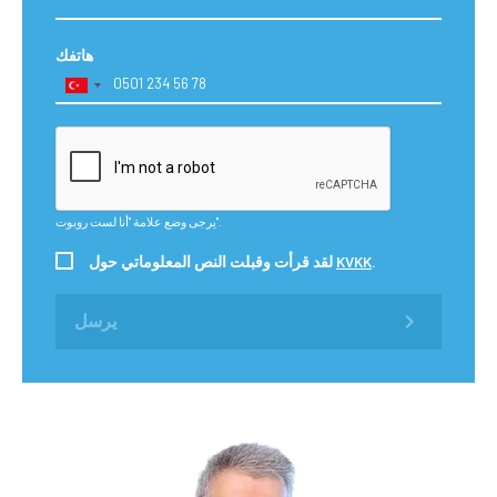
هاتفك
يرجى وضع علامة "أنا لست روبوت".
.
KVKK
لقد قرأت وقبلت النص المعلوماتي حول
يرسل