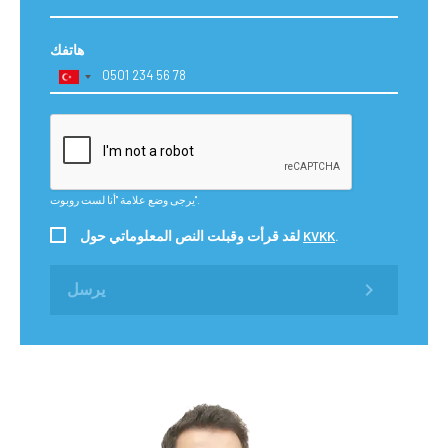
هاتفك
يرجى وضع علامة "أنا لست روبوت".
.
KVKK
لقد قرأت وقبلت النص المعلوماتي حول
يرسل