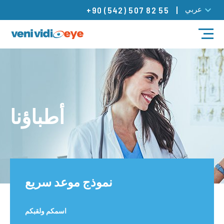
عربي
+90 (542) 507 82 55
مدونة
العلاجات
أطباؤنا
أطباؤنا
مراكزنا
تواصل
نموذج موعد سريع
اسمكم ولقبكم