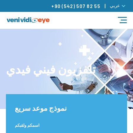
عربي
+90 (542) 507 82 55
مدونة
العلاجات
أطباؤنا
تلفزيون فيني فيدي
مراكزنا
تواصل
نموذج موعد سريع
اسمكم ولقبكم